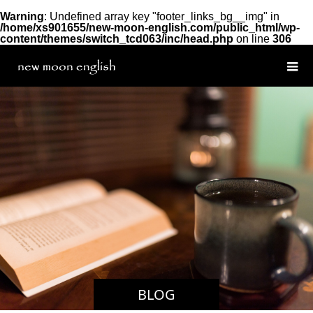
Warning
: Undefined array key "footer_links_bg__img" in
/home/xs901655/new-moon-english.com/public_html/wp-
content/themes/switch_tcd063/inc/head.php
on line
306
BLOG